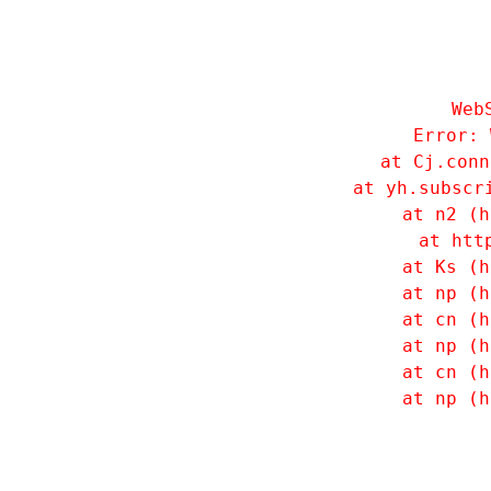
Web
Error: 
    at Cj.conn
    at yh.subscr
    at n2 (h
    at htt
    at Ks (h
    at np (h
    at cn (h
    at np (h
    at cn (h
    at np (h