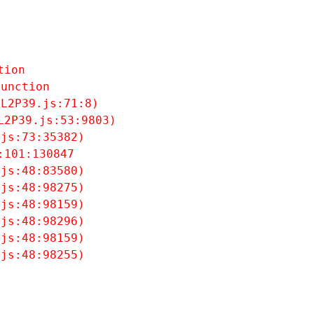
tion
unction

L2P39.js:71:8)

2P39.js:53:9803)

js:73:35382)

101:130847

js:48:83580)

js:48:98275)

js:48:98159)

js:48:98296)

js:48:98159)

.js:48:98255)